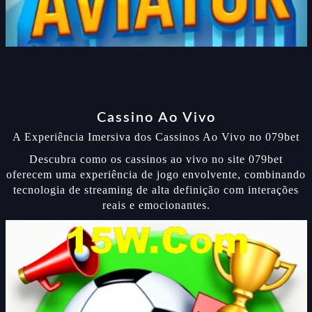
Cassino Ao Vivo
A Experiência Imersiva dos Cassinos Ao Vivo no 079bet
Descubra como os cassinos ao vivo no site 079bet
oferecem uma experiência de jogo envolvente, combinando
tecnologia de streaming de alta definição com interações
reais e emocionantes.