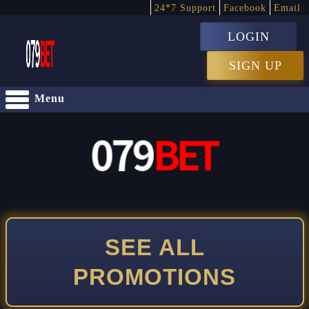
24*7 Support
Facebook
Email
LOGIN
SIGN UP
Menu
SEE ALL
PROMOTIONS