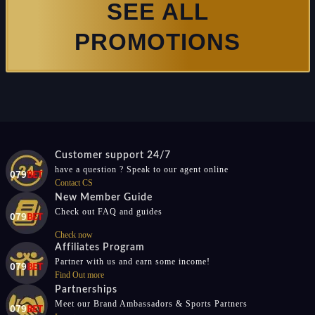
SEE ALL
PROMOTIONS
Customer support 24/7
have a question ? Speak to our agent online
Contact CS
New Member Guide
Check out FAQ and guides
Check now
Affiliates Program
Partner with us and earn some income!
Find Out more
Partnerships
Meet our Brand Ambassadors & Sports Partners