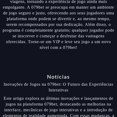
viagens, tornando a experiência de jogo ainda mais
empolgante. A 079bet se preocupa em manter um ambiente
de jogo seguro e justo, oferecendo aos seus jogadores uma
plataforma onde podem se divertir e, ao mesmo tempo,
serem recompensados por sua dedicação. Além disso, o
programa é completamente gratuito; qualquer jogador pode
se inscrever e começar a desfrutar das vantagens
oferecidas. Torne-se um VIP e leve seu jogo a um novo
nível com a 079bet!
Notícias
Inovações de Jogos na 079bet: O Futuro das Experiências
Interativas
Este artigo explora as últimas inovações e lançamentos de
jogos na plataforma 079bet, destacando as melhorias na
interface, mecânicas de jogo interativas e a introdução de
elementos de realidade aumentada. Com essas mudanças, a