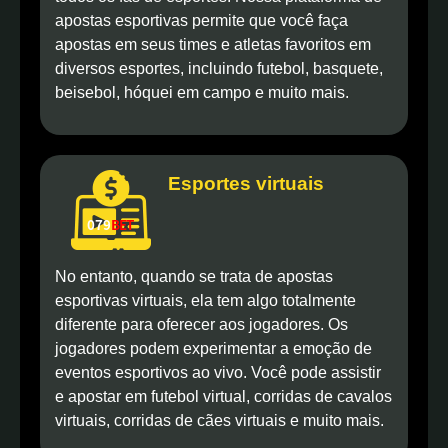
apostas esportivas permite que você faça
apostas em seus times e atletas favoritos em
diversos esportes, incluindo futebol, basquete,
beisebol, hóquei em campo e muito mais.
Esportes virtuais
No entanto, quando se trata de apostas
esportivas virtuais, ela tem algo totalmente
diferente para oferecer aos jogadores. Os
jogadores podem experimentar a emoção de
eventos esportivos ao vivo. Você pode assistir
e apostar em futebol virtual, corridas de cavalos
virtuais, corridas de cães virtuais e muito mais.