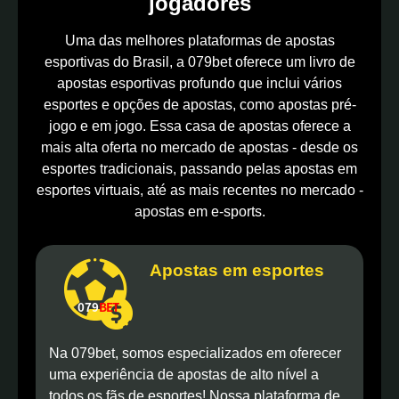
jogadores
Uma das melhores plataformas de apostas
esportivas do Brasil, a 079bet oferece um livro de
apostas esportivas profundo que inclui vários
esportes e opções de apostas, como apostas pré-
jogo e em jogo. Essa casa de apostas oferece a
mais alta oferta no mercado de apostas - desde os
esportes tradicionais, passando pelas apostas em
esportes virtuais, até as mais recentes no mercado -
apostas em e-sports.
Apostas em esportes
Na 079bet, somos especializados em oferecer
uma experiência de apostas de alto nível a
todos os fãs de esportes! Nossa plataforma de