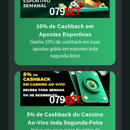
10% de Cashback em
Apostas Esportivas
Ganhe 10% de cashback em suas
apostas grátis em esportes toda
segunda-feira!
5% de Cashback do Cassino
Ao-Vivo toda Segunda-Feira