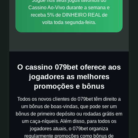
Jogue nos seus jogos favoritos do
Cassino Ao-Vivo durante a semana e
receba 5% de DINHEIRO REAL de
volta toda segunda-feira.
O cassino 079bet oferece aos
jogadores as melhores
promoções e bônus
Todos os novos clientes do 079bet têm direito a
um bônus de boas-vindas, que pode ser um
bônus de primeiro depósito ou rodadas grátis em
um caça-níqueis. Além disso, para todos os
jogadores atuais, o 079bet organiza
regularmente promoções como bônus de