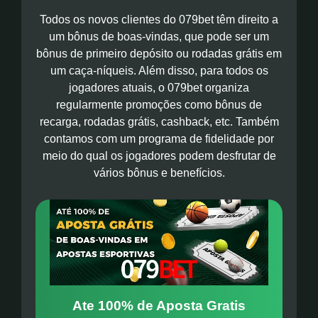
Todos os novos clientes do 079bet têm direito a
um bônus de boas-vindas, que pode ser um
bônus de primeiro depósito ou rodadas grátis em
um caça-níqueis. Além disso, para todos os
jogadores atuais, o 079bet organiza
regularmente promoções como bônus de
recarga, rodadas grátis, cashback, etc. Também
contamos com um programa de fidelidade por
meio do qual os jogadores podem desfrutar de
vários bônus e benefícios.
Ate 100% de Aposta Gratis