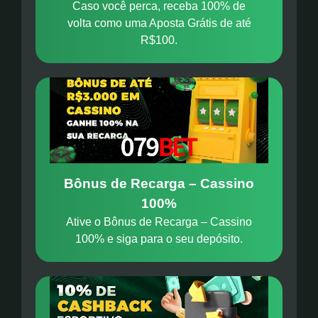
Caso você perca, receba 100% de
volta como uma Aposta Grátis de até
R$100.
Bônus de Recarga – Cassino
100%
Ative o Bônus de Recarga – Cassino
100% e siga para o seu depósito.