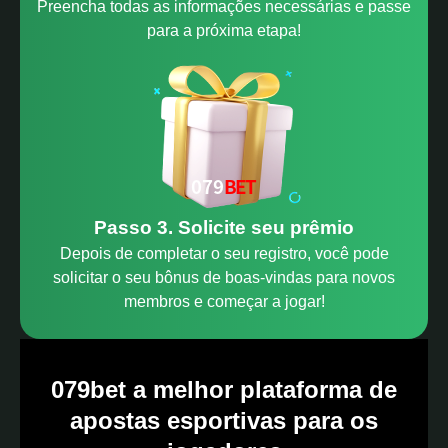
Preencha todas as informações necessárias e passe
para a próxima etapa!
Passo 3. Solicite seu prêmio
Depois de completar o seu registro, você pode
solicitar o seu bônus de boas-vindas para novos
membros e começar a jogar!
079bet a melhor plataforma de
apostas esportivas para os