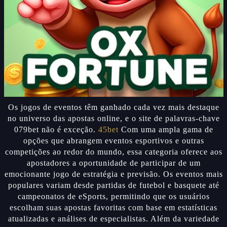
Os jogos de eventos têm ganhado cada vez mais destaque
no universo das apostas online, e o site de palavras-chave
079bet não é exceção.
45bet
Com uma ampla gama de
opções que abrangem eventos esportivos e outras
competições ao redor do mundo, essa categoria oferece aos
apostadores a oportunidade de participar de um
emocionante jogo de estratégia e previsão. Os eventos mais
populares variam desde partidas de futebol e basquete até
campeonatos de eSports, permitindo que os usuários
escolham suas apostas favoritas com base em estatísticas
atualizadas e análises de especialistas. Além da variedade