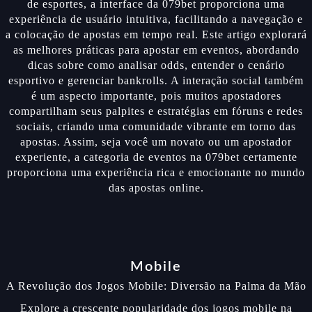
de esportes, a interface da 079bet proporciona uma
experiência de usuário intuitiva, facilitando a navegação e
a colocação de apostas em tempo real. Este artigo explorará
as melhores práticas para apostar em eventos, abordando
dicas sobre como analisar odds, entender o cenário
esportivo e gerenciar bankrolls. A interação social também
é um aspecto importante, pois muitos apostadores
compartilham seus palpites e estratégias em fóruns e redes
sociais, criando uma comunidade vibrante em torno das
apostas. Assim, seja você um novato ou um apostador
experiente, a categoria de eventos na 079bet certamente
proporciona uma experiência rica e emocionante no mundo
das apostas online.
Mobile
A Revolução dos Jogos Mobile: Diversão na Palma da Mão
Explore a crescente popularidade dos jogos mobile na