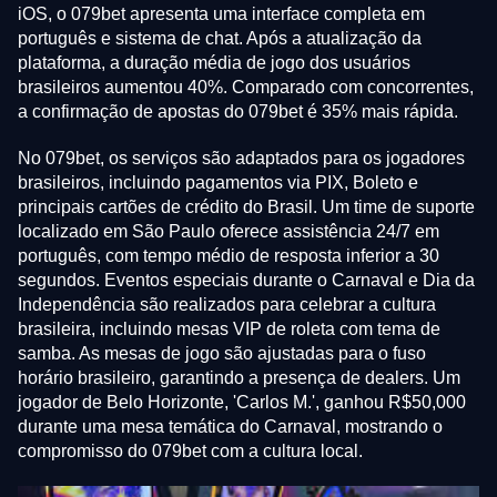
iOS, o 079bet apresenta uma interface completa em
português e sistema de chat. Após a atualização da
plataforma, a duração média de jogo dos usuários
brasileiros aumentou 40%. Comparado com concorrentes,
a confirmação de apostas do 079bet é 35% mais rápida.
No 079bet, os serviços são adaptados para os jogadores
brasileiros, incluindo pagamentos via PIX, Boleto e
principais cartões de crédito do Brasil. Um time de suporte
localizado em São Paulo oferece assistência 24/7 em
português, com tempo médio de resposta inferior a 30
segundos. Eventos especiais durante o Carnaval e Dia da
Independência são realizados para celebrar a cultura
brasileira, incluindo mesas VIP de roleta com tema de
samba. As mesas de jogo são ajustadas para o fuso
horário brasileiro, garantindo a presença de dealers. Um
jogador de Belo Horizonte, 'Carlos M.', ganhou R$50,000
durante uma mesa temática do Carnaval, mostrando o
compromisso do 079bet com a cultura local.