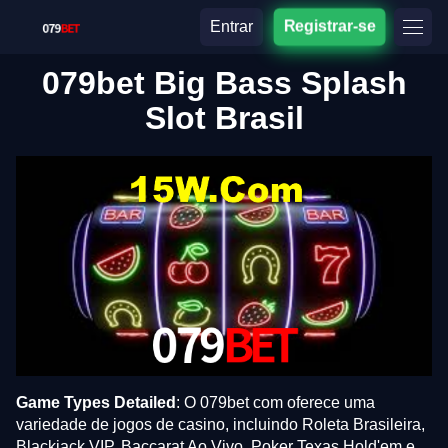
Entrar
Registrar-se
079bet Big Bass Splash
Slot Brasil
Game Types Detailed
: O 079bet com oferece uma
variedade de jogos de casino, incluindo Roleta Brasileira,
Blackjack VIP, Baccarat Ao Vivo, Poker Texas Hold'em e