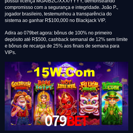
possui licença MGA/B2C/XXX/YYYY, demonstrando
compromisso com a segurança e integridade. João P.,
jogador brasileiro, testemunhou a transparência do
sistema ao ganhar R$100,000 no Blackjack VIP.
Adira ao 079bet agora: bônus de 100% no primeiro
depósito até R$500, cashback semanal de 12% sem limite
e bônus de recarga de 25% aos finais de semana para
VIPs.