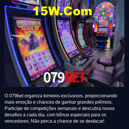
O 079bet organiza torneios exclusivos, proporcionando
mais emoção e chances de ganhar grandes prêmios.
Participe de competições semanais e descubra novos
desafios a cada dia, com bônus especiais para os
vencedores. Não perca a chance de se destacar!