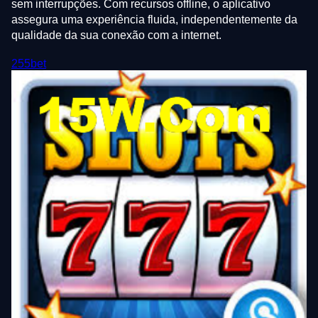
sem interrupções. Com recursos offline, o aplicativo
assegura uma experiência fluida, independentemente da
qualidade da sua conexão com a internet.
255bet