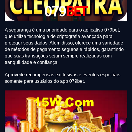
A segurança é uma prioridade para o aplicativo 079bet,
que utiliza tecnologia de criptografia avançada para
proteger seus dados. Além disso, oferece uma variedade
de métodos de pagamento seguros e rápidos, garantindo
que suas transações sejam sempre realizadas com
tranquilidade e confiança.
Aproveite recompensas exclusivas e eventos especiais
somente para usuários do app 079bet.