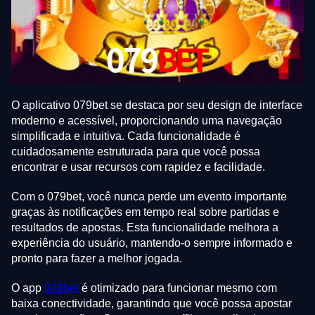
O aplicativo 079bet se destaca por seu design de interface
moderno e acessível, proporcionando uma navegação
simplificada e intuitiva. Cada funcionalidade é
cuidadosamente estruturada para que você possa
encontrar e usar recursos com rapidez e facilidade.
Com o 079bet, você nunca perde um evento importante
graças às notificações em tempo real sobre partidas e
resultados de apostas. Esta funcionalidade melhora a
experiência do usuário, mantendo-o sempre informado e
pronto para fazer a melhor jogada.
O app
079bet
é otimizado para funcionar mesmo com
baixa conectividade, garantindo que você possa apostar