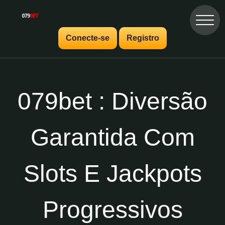
Conecte-se
Registro
079bet : Diversão
Garantida Com
Slots E Jackpots
Progressivos