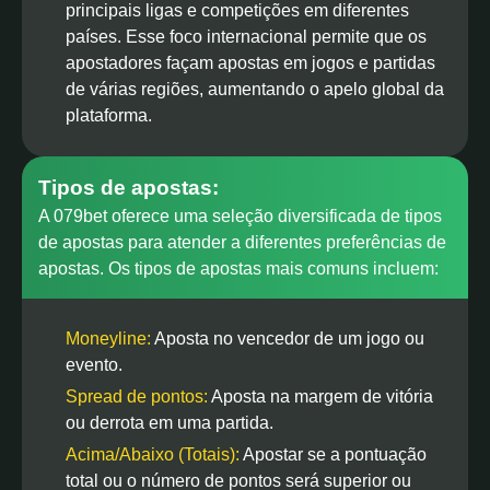
principais ligas e competições em diferentes
países. Esse foco internacional permite que os
apostadores façam apostas em jogos e partidas
de várias regiões, aumentando o apelo global da
plataforma.
Tipos de apostas:
A 079bet oferece uma seleção diversificada de tipos
de apostas para atender a diferentes preferências de
apostas. Os tipos de apostas mais comuns incluem:
Moneyline:
Aposta no vencedor de um jogo ou
evento.
Spread de pontos:
Aposta na margem de vitória
ou derrota em uma partida.
Acima/Abaixo (Totais):
Apostar se a pontuação
total ou o número de pontos será superior ou