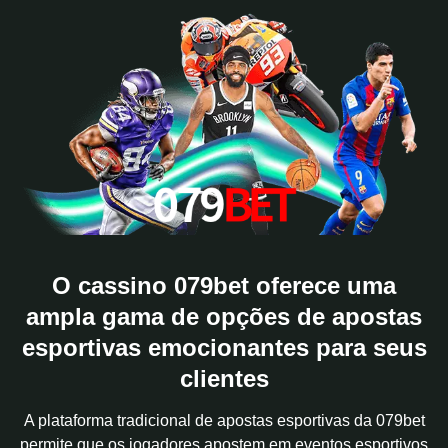
O cassino 079bet oferece uma
ampla gama de opções de apostas
esportivas emocionantes para seus
clientes
A plataforma tradicional de apostas esportivas da 079bet
permite que os jogadores apostem em eventos esportivos