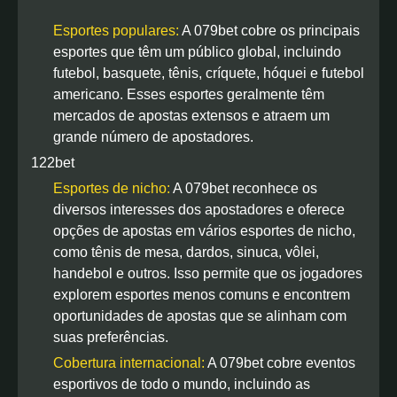
Esportes populares:
A 079bet cobre os principais
esportes que têm um público global, incluindo
futebol, basquete, tênis, críquete, hóquei e futebol
americano. Esses esportes geralmente têm
mercados de apostas extensos e atraem um
grande número de apostadores.
122bet
Esportes de nicho:
A 079bet reconhece os
diversos interesses dos apostadores e oferece
opções de apostas em vários esportes de nicho,
como tênis de mesa, dardos, sinuca, vôlei,
handebol e outros. Isso permite que os jogadores
explorem esportes menos comuns e encontrem
oportunidades de apostas que se alinham com
suas preferências.
Cobertura internacional:
A 079bet cobre eventos
esportivos de todo o mundo, incluindo as