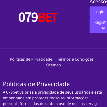
Acesso
Login
Registr
se
Políticas de Privacidade
Termos e Condições
Sitemap
Políticas de Privacidade
A 079bet valoriza a privacidade de seus usuários e está
empenhada em proteger todas as informações
pessoais fornecidas durante o uso de nossos serviços