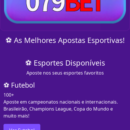
⚽ As Melhores Apostas Esportivas!
⚽ Esportes Disponíveis
Aposte nos seus esportes favoritos
⚽ Futebol
100+
Aposte em campeonatos nacionais e internacionais.
Brasileirão, Champions League, Copa do Mundo e
muito mais!