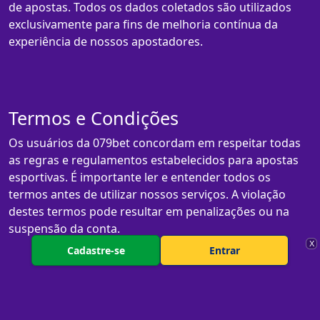
de apostas. Todos os dados coletados são utilizados
exclusivamente para fins de melhoria contínua da
experiência de nossos apostadores.
Termos e Condições
Os usuários da 079bet concordam em respeitar todas
as regras e regulamentos estabelecidos para apostas
esportivas. É importante ler e entender todos os
termos antes de utilizar nossos serviços. A violação
destes termos pode resultar em penalizações ou na
suspensão da conta.
X
Cadastre-se
Entrar