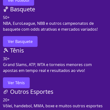
Ver Futebol
🏀 Basquete
50+
NBA, EuroLeague, NBB e outros campeonatos de
basquete com odds atrativas e mercados variados!
Ver Basquete
🎾 Tênis
30+
Grand Slams, ATP, WTA e torneios menores com
apostas em tempo real e resultados ao vivo!
Ver Tênis
🏈 Outros Esportes
20+
Vôlei, handebol, MMA, boxe e muitos outros esportes