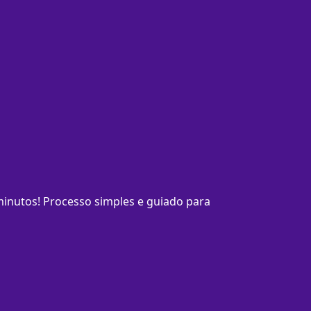
minutos! Processo simples e guiado para