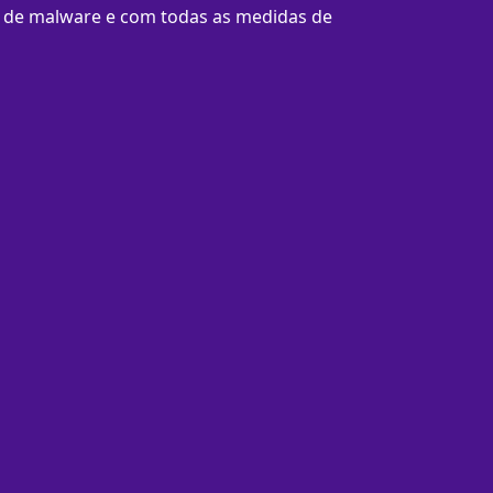
vre de malware e com todas as medidas de