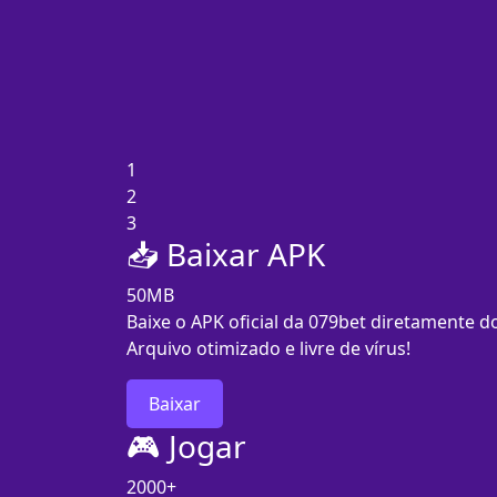
1
2
3
📥 Baixar APK
50MB
Baixe o APK oficial da 079bet diretamente d
Arquivo otimizado e livre de vírus!
Baixar
🎮 Jogar
2000+