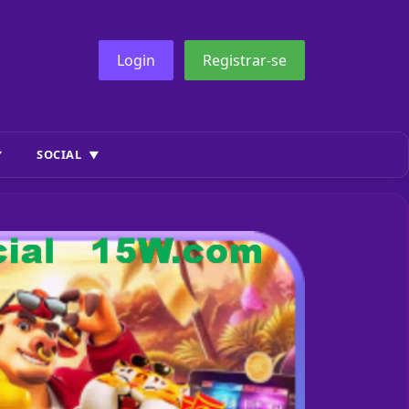
Login
Registrar-se
SOCIAL