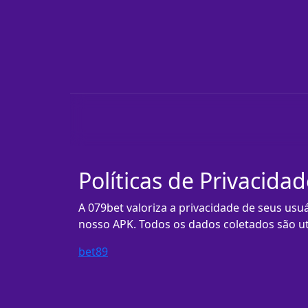
Políticas de Privacida
A 079bet valoriza a privacidade de seus us
nosso APK. Todos os dados coletados são ut
bet89