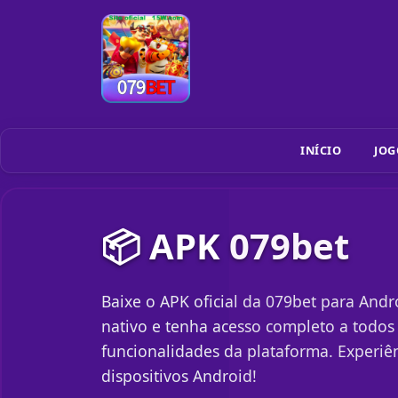
INÍCIO
JOG
📦 APK 079bet
Baixe o APK oficial da 079bet para Andro
nativo e tenha acesso completo a todos
funcionalidades da plataforma. Experiê
dispositivos Android!